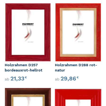
Holzrahmen D257
Holzrahmen D288 rot-
bordeauxrot-hellrot
natur
21,33
29,86
€
€
ab
ab