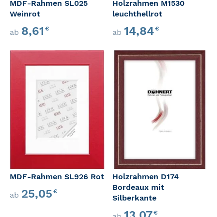
MDF-Rahmen SL025
Holzrahmen M1530
Weinrot
leuchthellrot
8,61
14,84
€
€
ab
ab
MDF-Rahmen SL926 Rot
Holzrahmen D174
Bordeaux mit
25,05
€
ab
Silberkante
13,07
€
ab