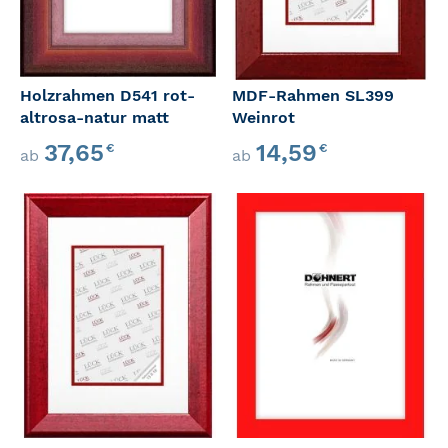
Holzrahmen D541 rot-
MDF-Rahmen SL399
altrosa-natur matt
Weinrot
37,65
14,59
€
€
ab
ab