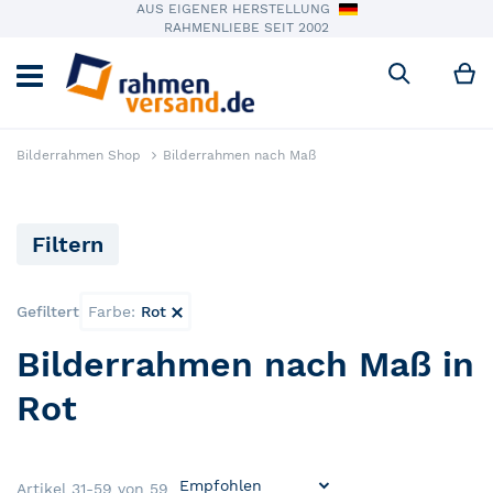
AUS EIGENER HERSTELLUNG
RAHMENLIEBE SEIT 2002
M
Suche
Bilderrahmen Shop
Bilderrahmen nach Maß
Filtern
Gefiltert
Farbe
Rot
Dies entfernen
Bilderrahmen nach Maß in
Rot
Artikel
31
-
59
von
59