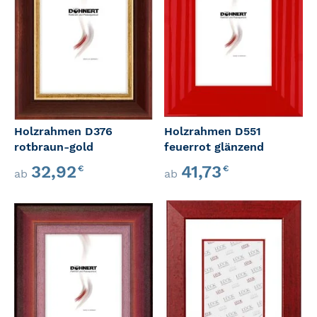
Holzrahmen D376
Holzrahmen D551
rotbraun-gold
feuerrot glänzend
32,92
41,73
€
€
ab
ab