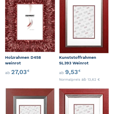
Holzrahmen D458
Kunststoffrahmen
weinrot
SL393 Weinrot
Sonderangebot
27,03
9,53
€
€
ab
ab
ab
Normalpreis
13,62
€