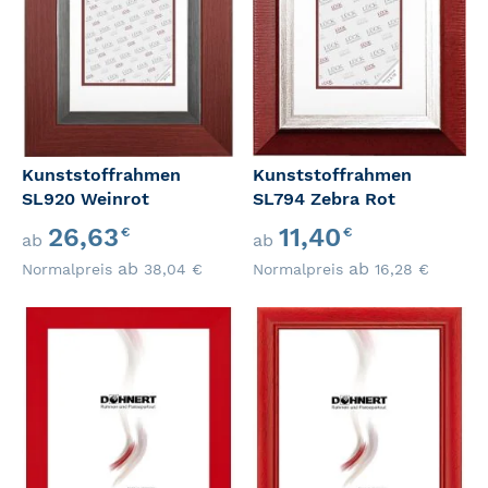
Kunststoffrahmen
Kunststoffrahmen
SL920 Weinrot
SL794 Zebra Rot
Sonderangebot
Sonderangebot
26,63
11,40
€
€
ab
ab
ab
ab
Normalpreis
38,04
€
Normalpreis
16,28
€