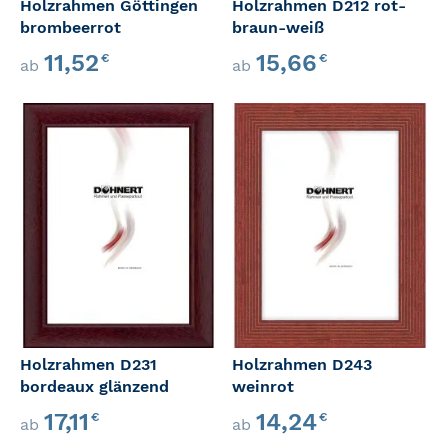
Holzrahmen Göttingen
Holzrahmen D212 rot-
brombeerrot
braun-weiß
11,52
15,66
€
€
ab
ab
Holzrahmen D231
Holzrahmen D243
bordeaux glänzend
weinrot
17,11
14,24
€
€
ab
ab