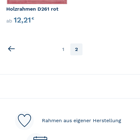
Holzrahmen D261 rot
12,21
€
ab
Seite
Seite
Sie
1
2
lesen
gerade
Seite
Rahmen aus eigener Herstellung