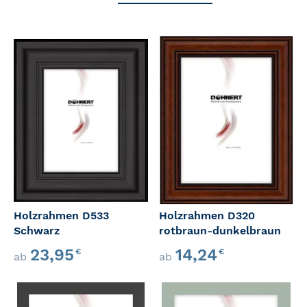
Holzrahmen D533
Holzrahmen D320
Schwarz
rotbraun-dunkelbraun
23,95
14,24
€
€
ab
ab