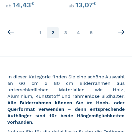
14,43
13,07
€
€
ab
ab
Seite
Seite
Sie
Seite
Seite
Seite
1
2
3
4
5
lesen
gerade
Seite
In dieser Kategorie finden Sie eine schöne Auswahl
an 60 cm x 80 cm Bilderrahmen aus
unterschiedlichen Materialien wie Holz,
Aluminium, Kunststoff und rahmenlose Bildhalter.
Alle Bilderrahmen können Sie im Hoch- oder
Querformat verwenden – denn entsprechende
Aufhänger sind für beide Hängemöglichkeiten
vorhanden.
Nutzen Sie für die detaillierte Suche die Optionen