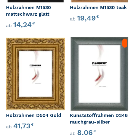
Holzrahmen M1530
Holzrahmen M1530 teak
mattschwarz glatt
19,49
€
ab
14,24
€
ab
Holzrahmen D504 Gold
Kunststoffrahmen D246
rauchgrau-silber
41,73
€
ab
Sonderangebot
8,06
€
ab