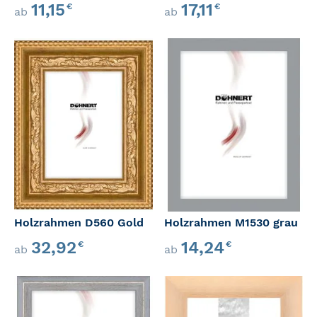
11,15
17,11
€
€
ab
ab
Holzrahmen D560 Gold
Holzrahmen M1530 grau
32,92
14,24
€
€
ab
ab