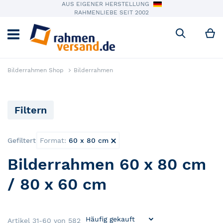
AUS EIGENER HERSTELLUNG
RAHMENLIEBE SEIT 2002
M
Suche
Bilderrahmen Shop
Bilderrahmen
Filtern
Gefiltert
Format
60 x 80 cm
Dies entfernen
Bilderrahmen 60 x 80 cm
/ 80 x 60 cm
Artikel
31
-
60
von
582