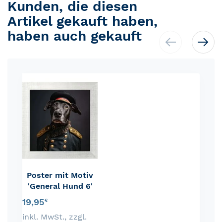
Kunden, die diesen
Artikel gekauft haben,
haben auch gekauft
Skip
carousel
Poster mit Motiv
'General Hund 6'
19,95
€
inkl. MwSt.
,
zzgl.