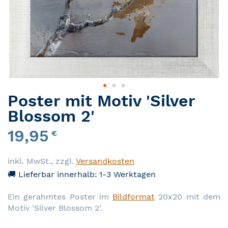
Poster mit Motiv 'Silver
Zum Anfang der Bildergalerie springen
Blossom 2'
19,95
€
inkl. MwSt.
,
zzgl.
Versandkosten
🚚 Lieferbar innerhalb:
1-3 Werktagen
Ein gerahmtes Poster im
Bildformat
20x20 mit dem
Motiv 'Silver Blossom 2'.