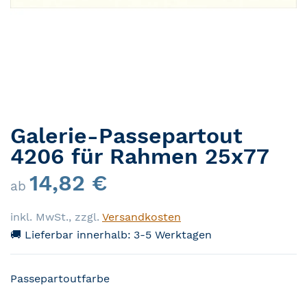
Galerie-Passepartout
Zum Anfang der Bildergalerie springen
4206 für Rahmen 25x77
14,82 €
ab
inkl. MwSt.
,
zzgl.
Versandkosten
🚚 Lieferbar innerhalb:
3-5 Werktagen
Passepartoutfarbe