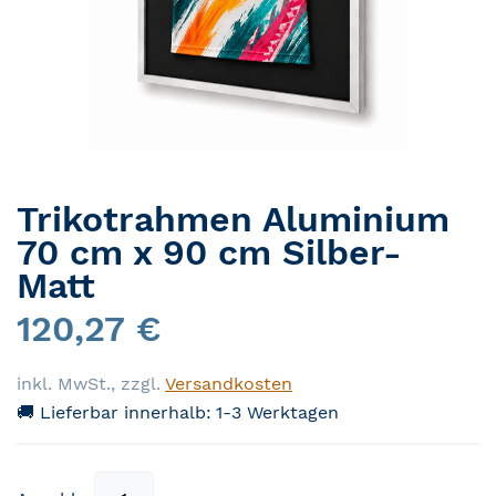
Trikotrahmen Aluminium
Zum Anfang der Bildergalerie springen
70 cm x 90 cm Silber-
Matt
120,27 €
inkl. MwSt.
,
zzgl.
Versandkosten
🚚 Lieferbar innerhalb:
1-3 Werktagen