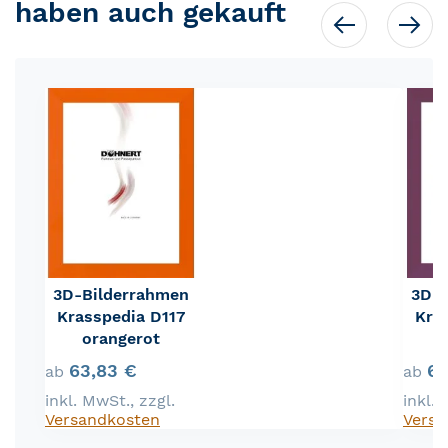
haben auch gekauft
3D-Bilderrahmen
3D-B
Krasspedia D117
Kra
orangerot
63,83 €
63
ab
ab
inkl. MwSt.
,
zzgl.
inkl.
Versandkosten
Versa