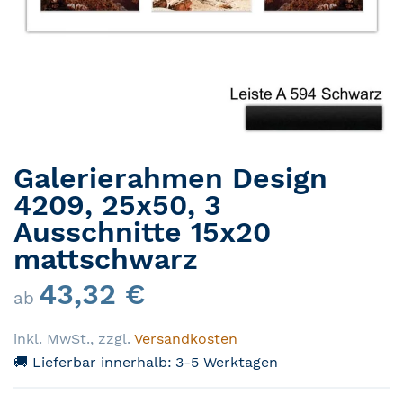
Galerierahmen Design
Zum Anfang der Bildergalerie springen
4209, 25x50, 3
Ausschnitte 15x20
mattschwarz
43,32 €
ab
inkl. MwSt.
,
zzgl.
Versandkosten
🚚 Lieferbar innerhalb:
3-5 Werktagen