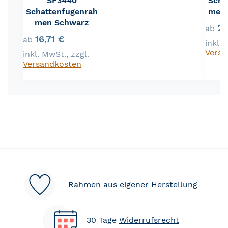
SF3440
Scha
Schattenfugenrah
men 
men Schwarz
21
ab
16,71 €
ab
inkl.
Versa
inkl. MwSt.
,
zzgl.
Versandkosten
Rahmen aus eigener Herstellung
30 Tage
Widerrufsrecht