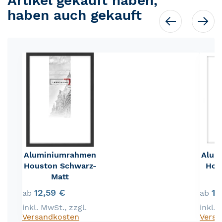
Artikel gekauft haben,
haben auch gekauft
Aluminiumrahmen
Alum
Houston Schwarz-
Hou
Matt
12,59 €
12
ab
ab
inkl. MwSt.
,
zzgl.
inkl.
Versandkosten
Versa