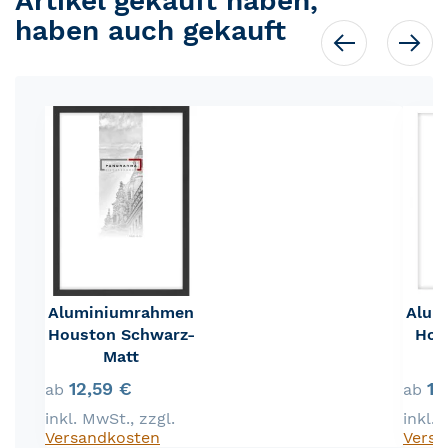
Artikel gekauft haben,
haben auch gekauft
Aluminiumrahmen
Alum
Houston Schwarz-
Hou
Matt
12,59 €
12
ab
ab
inkl. MwSt.
,
zzgl.
inkl.
Versandkosten
Versa