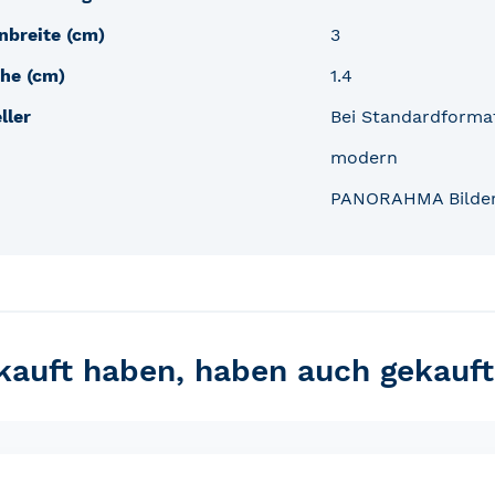
nbreite (cm)
3
he (cm)
1.4
ller
Bei Standardforma
modern
PANORAHMA Bilde
ekauft haben, haben auch gekauft