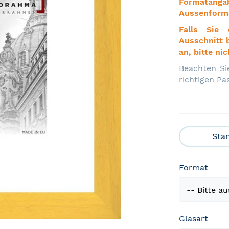
Formatanga
Aussenform
Falls Sie
Ausschnitt 
an, bitte n
Beachten Si
richtigen P
Sta
Format
Glasart