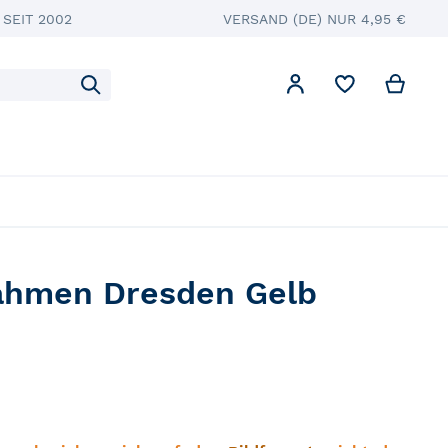
SEIT 2002
VERSAND (DE) NUR 4,95 €
Mein
Mein Konto
Suche
% Sale
angebote
Gerahmte Poster
Magazin
ahmen Dresden Gelb