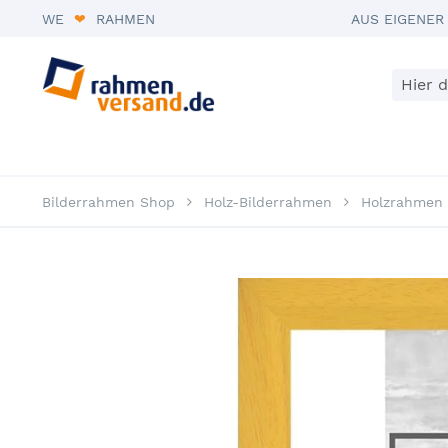
WE
❤
RAHMEN
AUS EIGENER
Suche
Bilderrahmen
Größen
Bilderrahme
Bilderrahmen Shop
Holz-Bilderrahmen
Holzrahmen 
Zum Ende der Bildergalerie springen