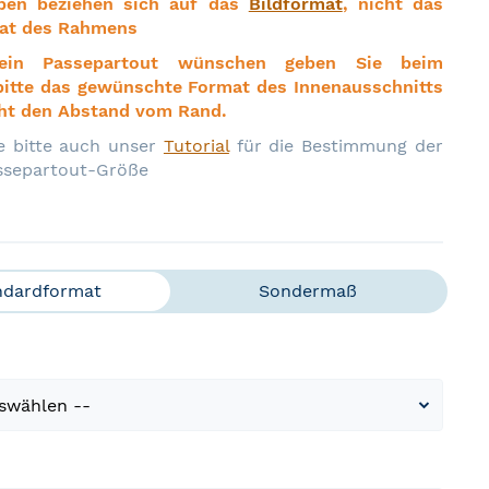
ben beziehen sich auf das
Bildformat
, nicht das
at des Rahmens
 ein Passepartout wünschen geben Sie beim
bitte das gewünschte Format des Innenausschnitts
icht den Abstand vom Rand.
e bitte auch unser
Tutorial
für die Bestimmung der
assepartout-Größe
ndardformat
Sondermaß