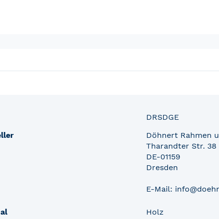
ktinformationen
DRSDGE
ller
Döhnert Rahmen u
Tharandter Str. 38
DE-01159
Dresden
E-Mail: info@doeh
al
Holz