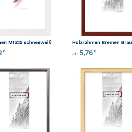
men M1525 schneeweiß
Holzrahmen Bremen Bra
52
5,76
€
€
ab
ZUR WUNSCHLISTE HINZUFÜGEN
ZUR VERGLEICHSLISTE HINZUFÜ