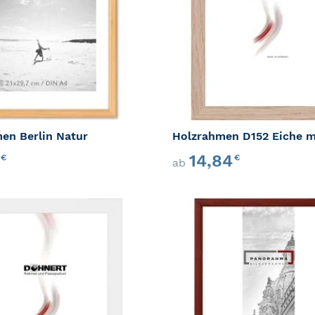
en Berlin Natur
Holzrahmen D152 Eiche m
6
14,84
€
€
ab
ZUR WUNSCHLISTE HINZUFÜGEN
ZUR VERGLEICHSLISTE HINZUFÜ