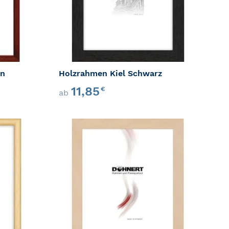
un
Holzrahmen Kiel Schwarz
11,85
€
ab
ZUR WUNSCHLISTE HINZUFÜGEN
ZUR WU
GEN
ZUR VERGLEICHSLISTE HINZUFÜGEN
ZUR VER