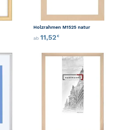
Holzrahmen M1525 natur
11,52
€
ab
ZUR WUNSCHLISTE HINZUFÜGEN
ZUR WU
GEN
ZUR VERGLEICHSLISTE HINZUFÜGEN
ZUR VER