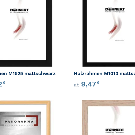
ZUR VERGLEICHSLISTE HINZUFÜ
men M1525 mattschwarz
Holzrahmen M1013 matts
52
9,47
€
€
ab
ZUR WUNSCHLISTE HINZUFÜGEN
ZUR VERGLEICHSLISTE HINZUFÜ