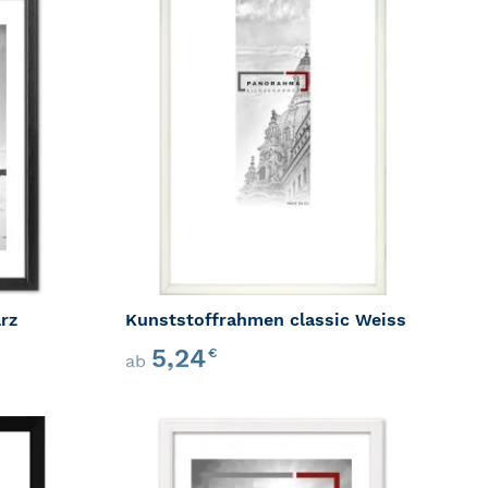
ZUR WUNSCHLISTE HINZUFÜGEN
ZUR WU
GEN
ZUR VERGLEICHSLISTE HINZUFÜGEN
ZUR VER
rz
Kunststoffrahmen classic Weiss
5,24
€
ab
ZUR WUNSCHLISTE HINZUFÜGEN
ZUR WU