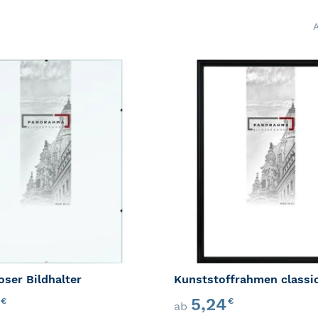
ZUR WUNSCHLISTE HINZUFÜGEN
ZUR VERGLEICHSLISTE HINZUFÜ
ser Bildhalter
6
5,24
€
€
ab