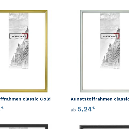
ZUR WUNSCHLISTE HINZUFÜGEN
ZUR VERGLEICHSLISTE HINZUFÜ
ffrahmen classic Gold
Kunststoffrahmen classic
4
5,24
€
€
ab