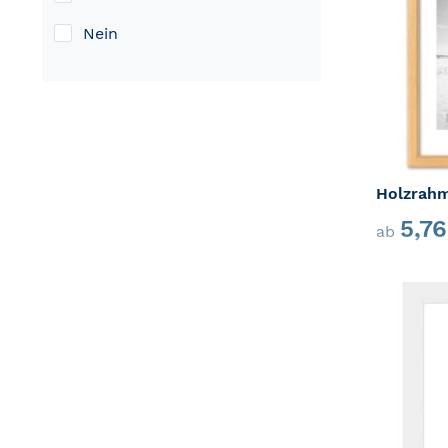
Nein
Holzrahm
5,7
ab