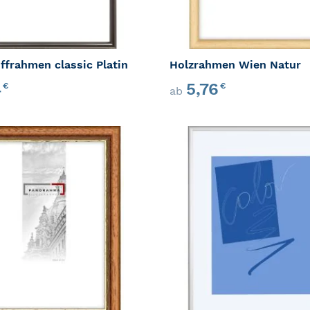
ffrahmen classic Platin
Holzrahmen Wien Natur
4
5,76
€
€
ab
ZUR WUNSCHLISTE HINZUFÜGEN
ZUR VERGLEICHSLISTE HINZUFÜ