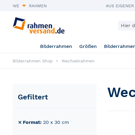
WE
❤
RAHMEN
AUS EIGENER
Suche
Bilderrahmen
Größen
Bilderrahme
Bilderrahmen Shop
Wechselrahmen
Wec
Gefiltert
Format
20 x 30 cm
Dies entfernen