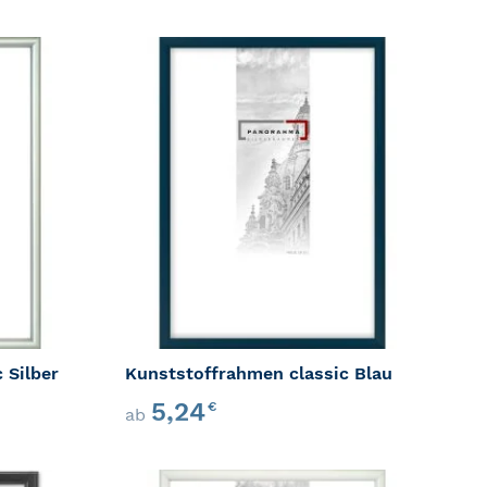
ZUR WUNSCHLISTE HINZUFÜGEN
ZUR WU
GEN
ZUR VERGLEICHSLISTE HINZUFÜGEN
ZUR VER
 Silber
Kunststoffrahmen classic Blau
5,24
€
ab