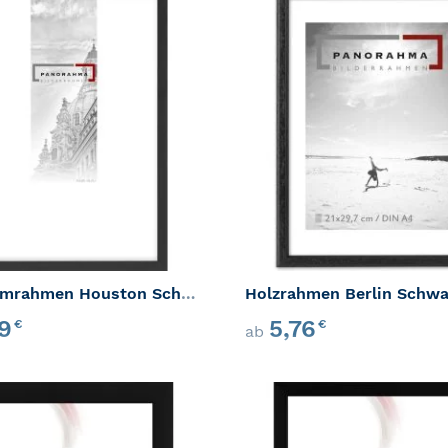
ZUR WUNSCHLISTE HINZUFÜGEN
ZUR VERGLEICHSLISTE HINZUFÜ
Aluminiumrahmen Houston Schwarz-Matt
Holzrahmen Berlin Schwa
59
5,76
€
€
ab
ZUR WUNSCHLISTE HINZUFÜGEN