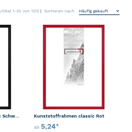
Artikel
1
-
30
von
1213
Sortieren nach
ZUR WUNSCHLISTE HINZUFÜGEN
ZUR WU
GEN
ZUR VERGLEICHSLISTE HINZUFÜGEN
ZUR VER
Kunststoffrahmen classic Schwarz
Kunststoffrahmen classic Rot
5,24
€
ab