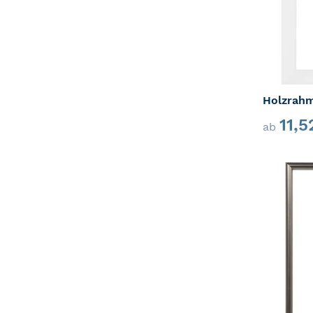
Holzrah
11,
ab