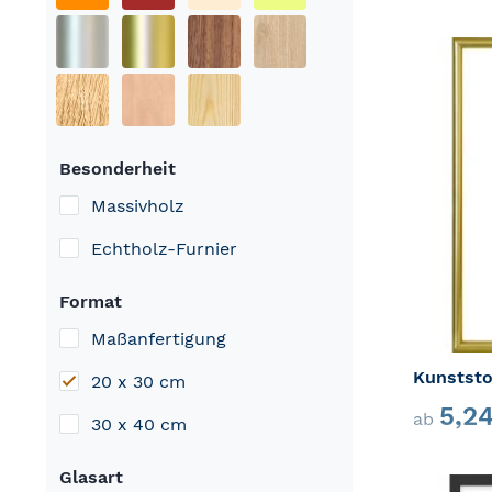
Besonderheit
Massivholz
Echtholz-Furnier
Format
Maßanfertigung
Kunststo
20 x 30 cm
5,2
ab
30 x 40 cm
Glasart