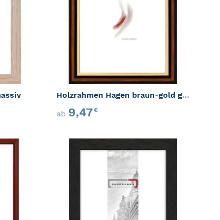
assiv
Holzrahmen Hagen braun-gold glänzend
9,47
€
ab
ZUR WUNSCHLISTE HINZUFÜGEN
ZUR WU
GEN
ZUR VERGLEICHSLISTE HINZUFÜGEN
ZUR VER